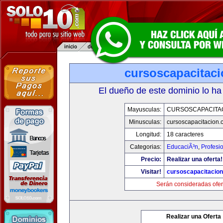
cursoscapacitac
El dueño de este dominio lo ha
Mayusculas:
CURSOSCAPACITA
Minusculas:
cursoscapacitacion.
Longitud:
18 caracteres
Categorias:
EducaciÃ³n
,
Profesi
Precio:
Realizar una oferta!
Visitar!
cursoscapacitacio
Serán consideradas ofer
Realizar una Oferta