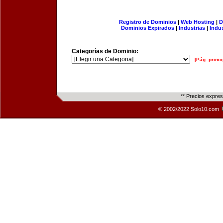
Registro de Dominios
|
Web Hosting
|
D
Dominios Expirados
|
Industrias
|
Indu
Categorías de Dominio:
[Pág. princi
** Precios expre
© 2002/2022 Solo10.com