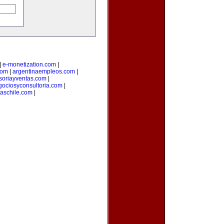
|
e-monetization.com
|
com
|
argentinaempleos.com
|
soriayventas.com
|
gociosyconsultoria.com
|
taschile.com
|