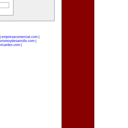
|
empresacomercial.com
|
urismoydesarrollo.com
|
bricantes.com
|