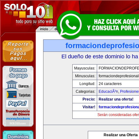
formaciondeprofesi
El dueño de este dominio lo ha
Mayusculas:
FORMACIONDEPROFE
Minusculas:
formaciondeprofesiona
Longitud:
24 caracteres
Categorias:
EducaciÃ³n
,
Profesione
Precio:
Realizar una oferta!
Visitar!
formaciondeprofesion
Serán consideradas ofer
Realizar una Oferta