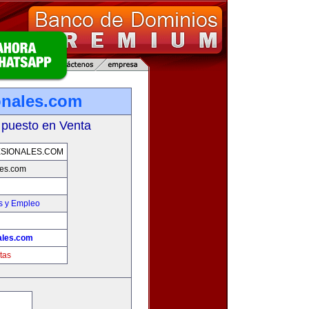
onales.com
 puesto en Venta
SIONALES.COM
les.com
s y Empleo
ales.com
tas