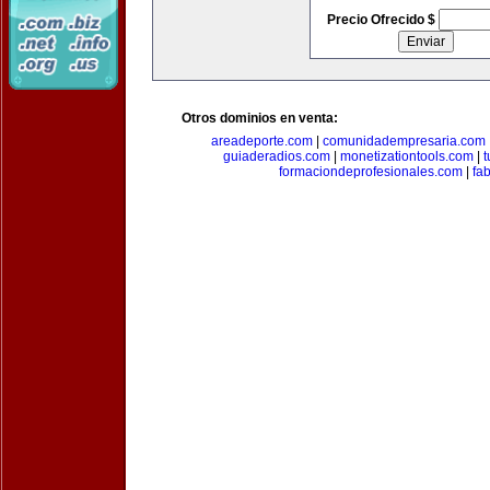
Precio Ofrecido $
Otros dominios en venta:
areadeporte.com
|
comunidadempresaria.com
guiaderadios.com
|
monetizationtools.com
|
t
formaciondeprofesionales.com
|
fa