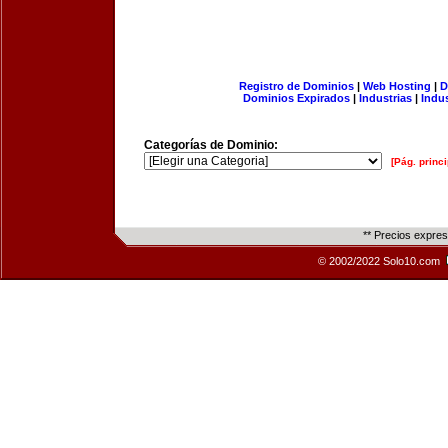
Registro de Dominios
|
Web Hosting
|
D
Dominios Expirados
|
Industrias
|
Indu
Categorías de Dominio:
[Pág. princi
** Precios expre
© 2002/2022 Solo10.com