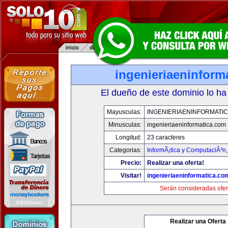
ingenieriaeninform
El dueño de este dominio lo ha
Mayusculas:
INGENIERIAENINFORMATI
Minusculas:
ingenieriaeninformatica.com
Longitud:
23 caracteres
Categorias:
InformÃ¡tica y ComputaciÃ³n
Precio:
Realizar una oferta!
Visitar!
ingenieriaeninformatica.co
Serán consideradas ofer
Realizar una Oferta