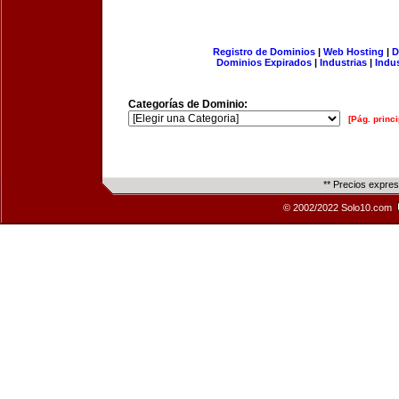
Registro de Dominios
|
Web Hosting
|
D
Dominios Expirados
|
Industrias
|
Indu
Categorías de Dominio:
[Pág. princi
** Precios expre
© 2002/2022 Solo10.com