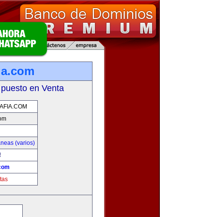
ia.com
 puesto en Venta
AFIA.COM
com
neas (varios)
!
.com
tas