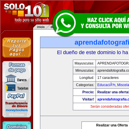
aprendafotograf
El dueño de este dominio lo ha
Mayusculas:
APRENDAFOTOGR
Minusculas:
aprendafotografia.
Longitud:
17 caracteres
Categorias:
EducaciÃ³n
,
Miscela
Precio:
Realizar una oferta
Visitar!
aprendafotografia
Serán consideradas ofer
Realizar una Oferta