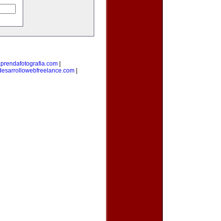
prendafotografia.com
|
desarrollowebfreelance.com
|