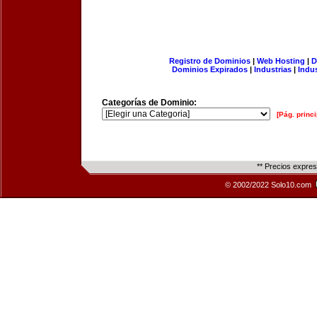
Registro de Dominios
|
Web Hosting
|
D
Dominios Expirados
|
Industrias
|
Indu
Categorías de Dominio:
[Pág. princi
** Precios expre
© 2002/2022 Solo10.com