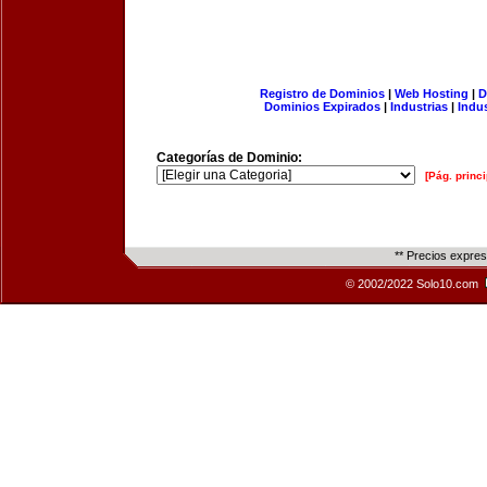
Registro de Dominios
|
Web Hosting
|
D
Dominios Expirados
|
Industrias
|
Indu
Categorías de Dominio:
[Pág. princi
** Precios expre
© 2002/2022 Solo10.com