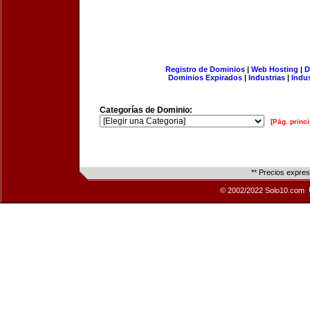
Registro de Dominios
|
Web Hosting
|
D
Dominios Expirados
|
Industrias
|
Indu
Categorías de Dominio:
[Pág. princi
** Precios expre
© 2002/2022 Solo10.com