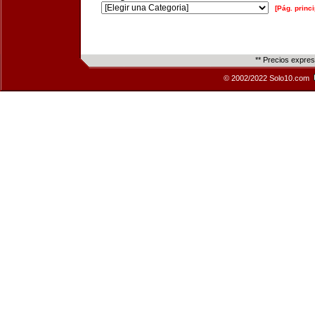
[Pág. princi
** Precios expre
© 2002/2022 Solo10.com