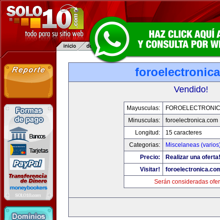
foroelectronic
Vendido!
Mayusculas:
FOROELECTRONIC
Minusculas:
foroelectronica.com
Longitud:
15 caracteres
Categorias:
Miscelaneas (varios
Precio:
Realizar una oferta
Visitar!
foroelectronica.co
Serán consideradas ofer