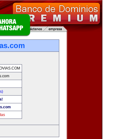
ias.com
OVIAS.COM
s.com
s)
a!
as.com
tas