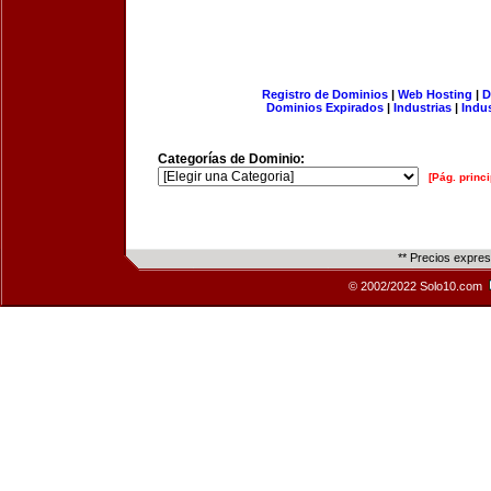
Registro de Dominios
|
Web Hosting
|
D
Dominios Expirados
|
Industrias
|
Indu
Categorías de Dominio:
[Pág. princi
** Precios expre
© 2002/2022 Solo10.com