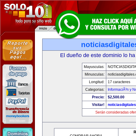
noticiasdigital
El dueño de este dominio lo ha
Mayusculas:
NOTICIASDIGIT
Minusculas:
noticiasdigitales
Longitud:
17 caracteres
Categorias:
InformaciÃ³n y No
Precio:
$2,500.00
Visitar!
noticiasdigitale
Serán consideradas ofer
R