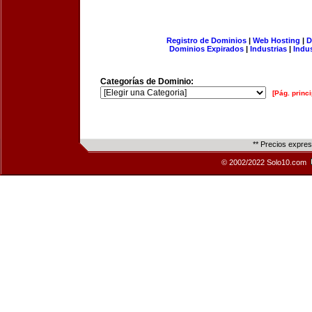
Registro de Dominios
|
Web Hosting
|
D
Dominios Expirados
|
Industrias
|
Indu
Categorías de Dominio:
[Pág. princi
** Precios expre
© 2002/2022 Solo10.com