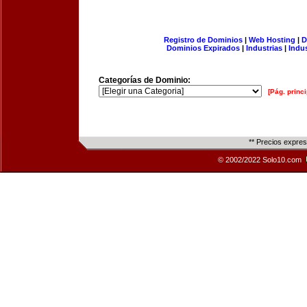
Registro de Dominios
|
Web Hosting
|
D
Dominios Expirados
|
Industrias
|
Indu
Categorías de Dominio:
[Pág. princi
** Precios expre
© 2002/2022 Solo10.com