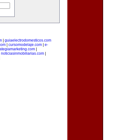
m
|
guiaelectrodomesticos.com
.com
|
cursomodelaje.com
|
e-
rategiamarketing.com
|
|
noticiasinmobiliarias.com
|
|