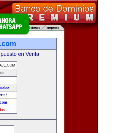
e.com
 puesto en Venta
AJE.COM
com
mpleo
erta!
.com
tas