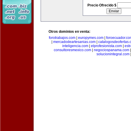
Precio Ofrecido $
Otros dominios en venta:
forotrabajos.com
|
europymes.com
|
foroecuador.co
|
mercadodeartesanias.com
|
catalogosdeofertas
inteligencia.com
|
elprofesionista.com
|
est
consultoresmexico.com
|
negociospanama.com
solucionintegral.com