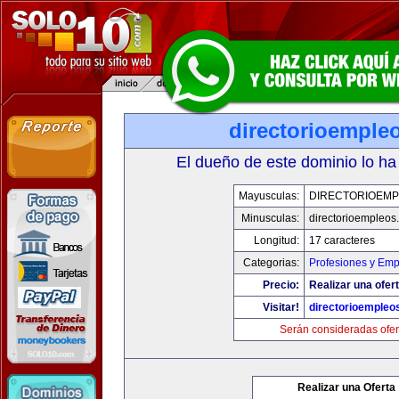
directorioemple
El dueño de este dominio lo ha
Mayusculas:
DIRECTORIOEM
Minusculas:
directorioempleos
Longitud:
17 caracteres
Categorias:
Profesiones y Emp
Precio:
Realizar una ofert
Visitar!
directorioempleo
Serán consideradas ofer
Realizar una Oferta