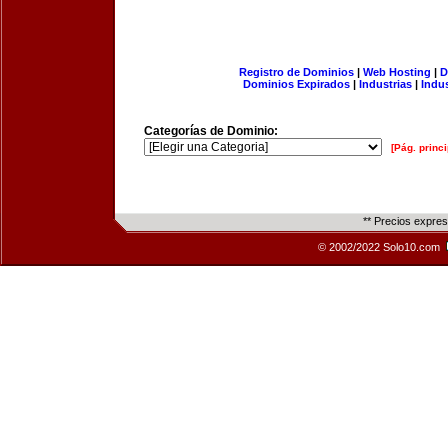
Registro de Dominios
|
Web Hosting
|
D
Dominios Expirados
|
Industrias
|
Indu
Categorías de Dominio:
[Pág. princi
** Precios expre
© 2002/2022 Solo10.com