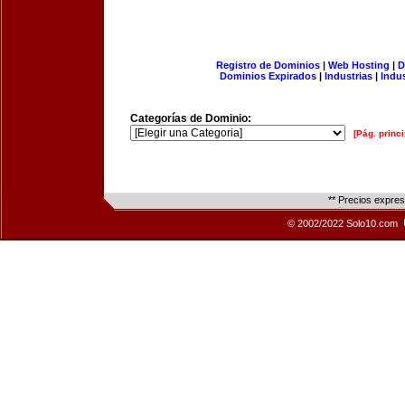
Registro de Dominios
|
Web Hosting
|
D
Dominios Expirados
|
Industrias
|
Indu
Categorías de Dominio:
[Pág. princi
** Precios expre
© 2002/2022 Solo10.com