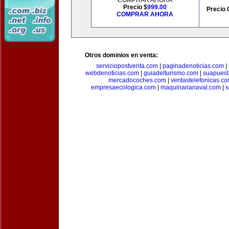
COMPRAR AHORA
Precio $
999.00
Precio 
COMPRAR AHORA
Otros dominios en venta:
serviciopostventa.com
|
paginadenoticias.com
|
webdenoticias.com
|
guiadelturismo.com
|
suapues
mercadocoches.com
|
ventastelefonicas.c
empresaecologica.com
|
maquinarianaval.com
|
s