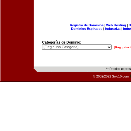
Registro de Dominios
|
Web Hosting
|
D
Dominios Expirados
|
Industrias
|
Indu
Categorías de Dominio:
[Pág. princi
** Precios expre
© 2002/2022 Solo10.com