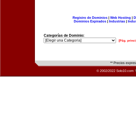
Registro de Dominios
|
Web Hosting
|
D
Dominios Expirados
|
Industrias
|
Indu
Categorías de Dominio:
[Pág. princi
** Precios expre
© 2002/2022 Solo10.com