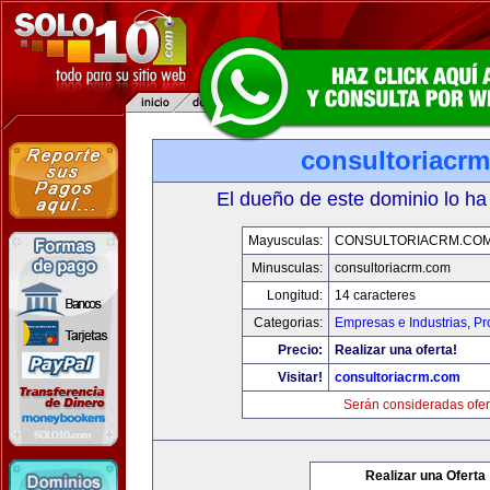
consultoriacr
El dueño de este dominio lo ha
Mayusculas:
CONSULTORIACRM.CO
Minusculas:
consultoriacrm.com
Longitud:
14 caracteres
Categorias:
Empresas e Industrias
,
Pr
Precio:
Realizar una oferta!
Visitar!
consultoriacrm.com
Serán consideradas ofer
Realizar una Oferta