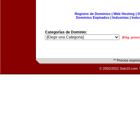
Registro de Dominios
|
Web Hosting
|
D
Dominios Expirados
|
Industrias
|
Indu
Categorías de Dominio:
[Pág. princi
** Precios expre
© 2002/2022 Solo10.com