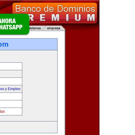
com
nes y Empleo
tas